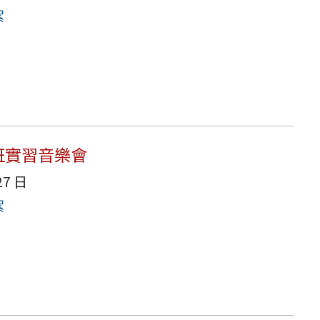
絮
樂班實習音樂會
27 日
絮