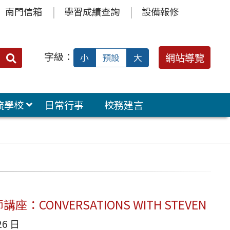
南門信箱
學習成績查詢
設備報修
字級：
送出
網站導覽
小
預設
大
搜
尋：
流學校
日常行事
校務建言
座：CONVERSATIONS WITH STEVEN
26 日