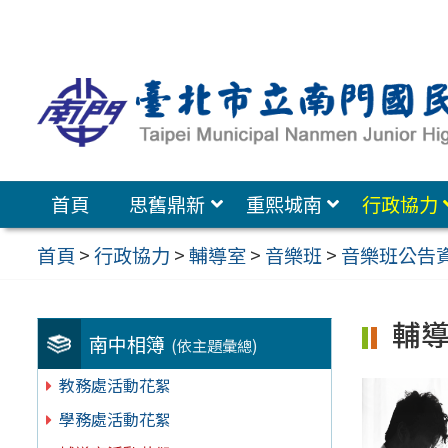
跳
至
主
要
內
容
首頁
思舊鼎新
重熙城南
行政協力
區
首頁
>
行政協力
>
輔導室
>
音樂班
>
音樂班公告
輔
南中相簿
(依主題彙總)
教務處活動花絮
學務處活動花絮