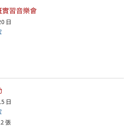
樂班實習音樂會
20 日
絮
動
15 日
絮
2 張