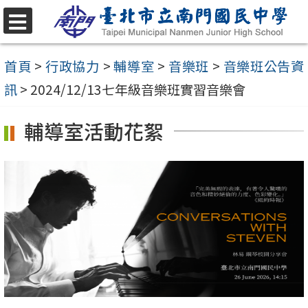
跳
至
選
單
主
首頁
>
行政協力
>
輔導室
>
音樂班
>
音樂班公告資
要
訊
>
2024/12/13七年級音樂班實習音樂會
內
輔導室活動花絮
容
區