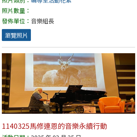
照片類別：
輔導室活動花絮
照片數量：
發佈單位：
音樂組長
瀏覽照片
1140325馬修連恩的音樂永續行動