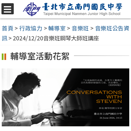
跳
至
選
單
主
首頁
>
行政協力
>
輔導室
>
音樂班
>
音樂班公告資
要
訊
>
2024/12/20音樂班鋼琴大師班講座
內
輔導室活動花絮
容
區