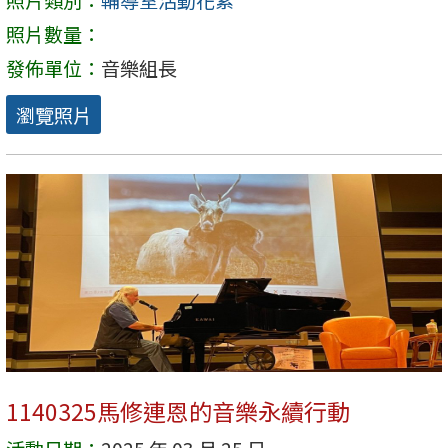
照片類別：
輔導室活動花絮
照片數量：
發佈單位：
音樂組長
瀏覽照片
1140325馬修連恩的音樂永續行動