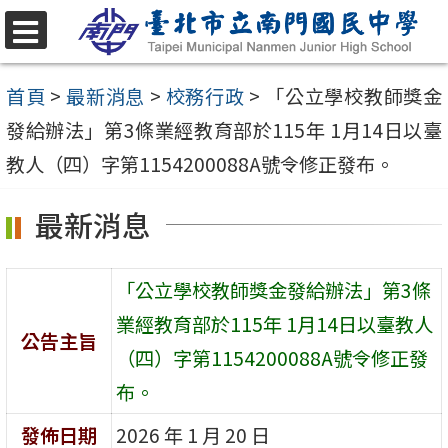
跳
至
選
單
主
首頁
>
最新消息
>
校務行政
>
「公立學校教師獎金
要
發給辦法」第3條業經教育部於115年 1月14日以臺
內
教人（四）字第1154200088A號令修正發布。
容
最新消息
區
「公立學校教師獎金發給辦法」第3條
業經教育部於115年 1月14日以臺教人
公告主旨
（四）字第1154200088A號令修正發
布。
發佈日期
2026 年 1 月 20 日