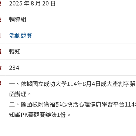
期
2025 年 8 月 20 日
位
輔導組
別
活動競賽
級
轉知
數
234
容
一、依據國立成功大學114年8月4日成大產創字第11
函辦理。
二、隨函檢附衛福部心快活心理健康學習平台114
知識PK賽競賽辦法1份。