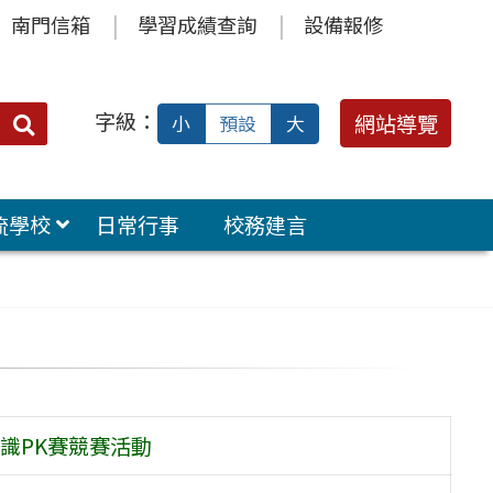
南門信箱
學習成績查詢
設備報修
字級：
送出
網站導覽
小
預設
大
搜
尋：
流學校
日常行事
校務建言
識PK賽競賽活動