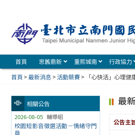
跳
至
主
要
內
容
首頁
思舊鼎新
重熙城南
行政協力
區
首頁
>
最新消息
>
活動競賽
>
「心快活」心理健
最
相關公告
2026-08-05
輔導組
公告主
校園短影音徵選活動－情緒守門
員