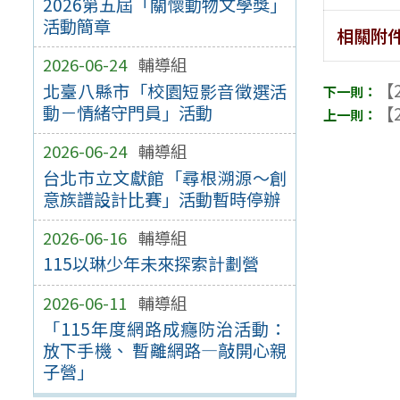
2026第五屆「關懷動物文學獎」
活動簡章
相關附
2026-06-24
輔導組
【2
北臺八縣市「校園短影音徵選活
動－情緒守門員」活動
【2
2026-06-24
輔導組
台北市立文獻館「尋根溯源～創
意族譜設計比賽」活動暫時停辦
2026-06-16
輔導組
115以琳少年未來探索計劃營
2026-06-11
輔導組
「115年度網路成癮防治活動：
放下手機、 暫離網路—敲開心親
子營」