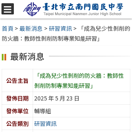
跳
至
選
單
主
首頁
>
最新消息
>
研習資訊
>
「成為兒少性剝削的
要
防火牆：教師性剝削防制專業知能研習」
內
最新消息
容
區
「成為兒少性剝削的防火牆：教師性
公告主旨
剝削防制專業知能研習」
發佈日期
2025 年 5 月 23 日
發佈單位
輔導組
公告類別
研習資訊