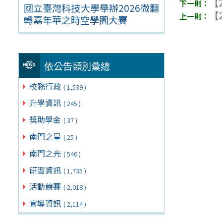
【2
國立臺灣科技大學舉辦2026微翻
【2
轉嘉年華之時空學園大賽
依公告類別彙總
校務行政
( 1,539 )
升學資訊
( 245 )
獎助學金
( 37 )
南門之星
( 25 )
南門之光
( 546 )
研習資訊
( 1,735 )
活動競賽
( 2,018 )
宣導資訊
( 2,114 )