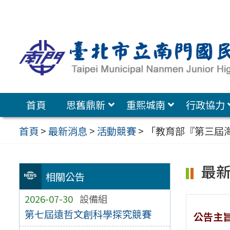
跳
至
主
要
內
容
首頁
思舊鼎新
重熙城南
行政協力
區
首頁
>
最新消息
>
活動競賽
>
「教育部『第三屆
最
相關公告
2026-07-30
設備組
第七屆遠哲文創科學探究競賽
公告主