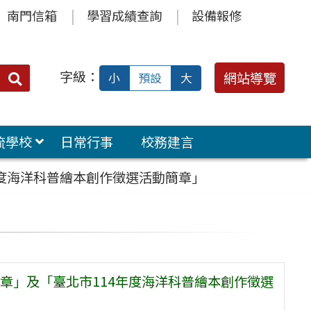
南門信箱
學習成績查詢
設備報修
字級：
送出
網站導覽
小
預設
大
搜
尋：
流學校
日常行事
校務建言
度海洋科普繪本創作徵選活動簡章」
章」及「臺北市114年度海洋科普繪本創作徵選