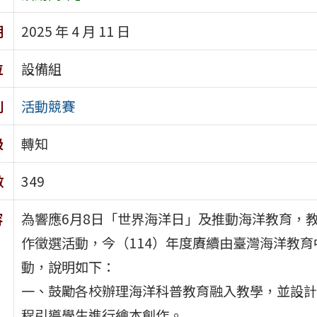
期
2025 年 4 月 11 日
位
設備組
別
活動競賽
級
轉知
數
349
容
為響應6月8日「世界海洋日」及推動海洋教育，教
作徵選活動，今（114）年度賡續由臺灣海洋教
動，說明如下：
一、鼓勵各校辦理海洋科普教育融入教學，並設計
程引導學生進行繪本創作。