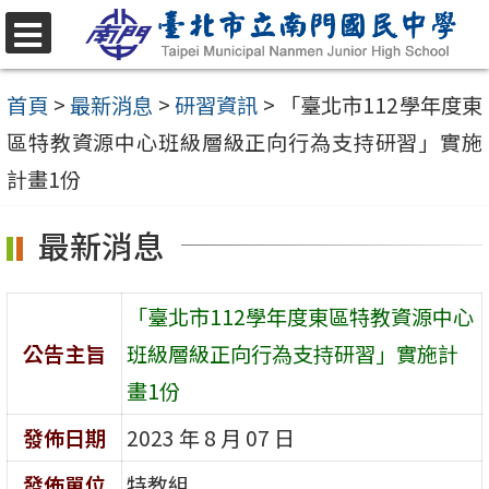
跳
至
選
單
主
首頁
>
最新消息
>
研習資訊
>
「臺北市112學年度東
要
區特教資源中心班級層級正向行為支持研習」實施
內
計畫1份
容
最新消息
區
「臺北市112學年度東區特教資源中心
公告主旨
班級層級正向行為支持研習」實施計
畫1份
發佈日期
2023 年 8 月 07 日
發佈單位
特教組