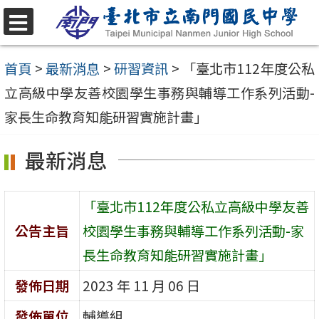
跳
至
選
單
主
首頁
>
最新消息
>
研習資訊
>
「臺北市112年度公私
要
立高級中學友善校園學生事務與輔導工作系列活動-
內
家長生命教育知能研習實施計畫」
容
最新消息
區
「臺北市112年度公私立高級中學友善
公告主旨
校園學生事務與輔導工作系列活動-家
長生命教育知能研習實施計畫」
發佈日期
2023 年 11 月 06 日
發佈單位
輔導組