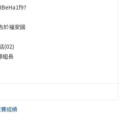
RBeHa1f9?
公告於福安國
02)
輔導組長
球賽成績