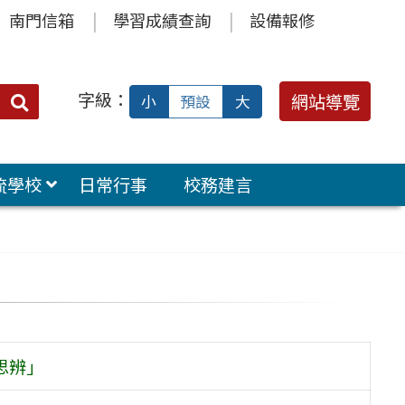
南門信箱
學習成績查詢
設備報修
字級：
送出
網站導覽
小
預設
大
搜
尋：
流學校
日常行事
校務建言
思辨」