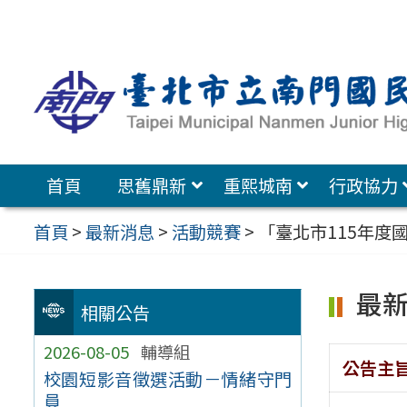
跳
至
主
要
內
容
首頁
思舊鼎新
重熙城南
行政協力
區
首頁
>
最新消息
>
活動競賽
>
「臺北市115年度
最
相關公告
2026-08-05
輔導組
公告主
校園短影音徵選活動－情緒守門
員