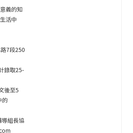
意義的知
生活中
路7段250
錄取25-
文後至5
中的
輔導組長協
com