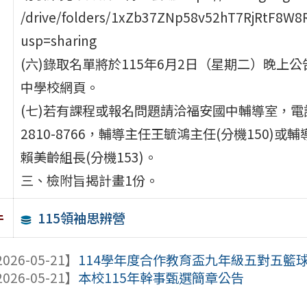
/drive/folders/1xZb37ZNp58v52hT7RjRtF8W8
usp=sharing
(六)錄取名單將於115年6月2日（星期二）晚上
中學校網頁。
(七)若有課程或報名問題請洽福安國中輔導室，電話(
2810-8766，輔導主任王毓鴻主任(分機150)或
賴美齡組長(分機153)。
三、檢附旨揭計畫1份。
115領袖思辨營
件
026-05-21】
114學年度合作教育盃九年級五對五籃
026-05-21】
本校115年幹事甄選簡章公告