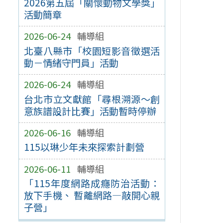
2026第五屆「關懷動物文學獎」
活動簡章
2026-06-24
輔導組
北臺八縣市「校園短影音徵選活
動－情緒守門員」活動
2026-06-24
輔導組
台北市立文獻館「尋根溯源～創
意族譜設計比賽」活動暫時停辦
2026-06-16
輔導組
115以琳少年未來探索計劃營
2026-06-11
輔導組
「115年度網路成癮防治活動：
放下手機、 暫離網路—敲開心親
子營」