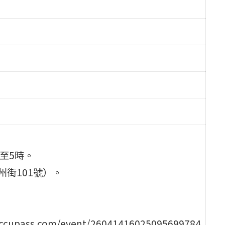
分至5時。
州街101號）。
ss.com/event/26041416025095699784