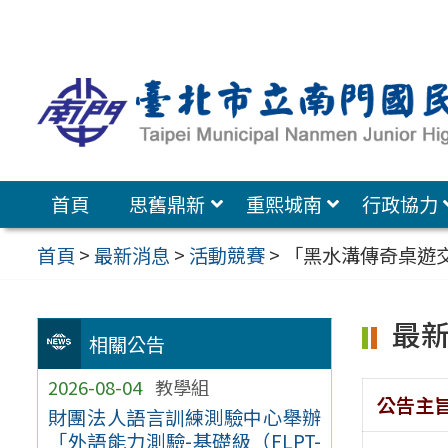
跳
至
主
要
內
容
首頁
思舊鼎新
重熙城南
行政協力
區
首頁
>
最新消息
>
活動競賽
>
「黑水溝傳奇桌遊
最
相關公告
2026-08-04
教學組
公告主
財團法人語言訓練測驗中心舉辦
「外語能力測驗-基礎級（FLPT-