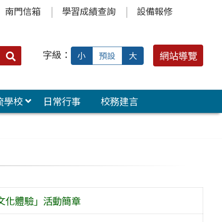
南門信箱
學習成績查詢
設備報修
字級：
送出
網站導覽
小
預設
大
搜
尋：
流學校
日常行事
校務建言
文化體驗」活動簡章