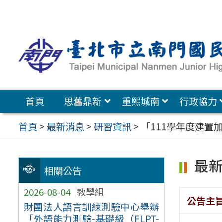
跳
至
主
要
內
容
首頁
思舊鼎新
重熙城南
行政協力
區
首頁
>
最新消息
>
研習資訊
>
「111學年度建置
最
相關公告
2026-08-04
教學組
公告主
財團法人語言訓練測驗中心舉辦
「外語能力測驗-基礎級（FLPT-