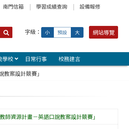
南門信箱
學習成績查詢
設備報修
字級：
送出
網站導覽
小
預設
大
搜
尋：
流學校
日常行事
校務建言
口說教案設計競賽」
力教師資源計畫－英語口說教案設計競賽」