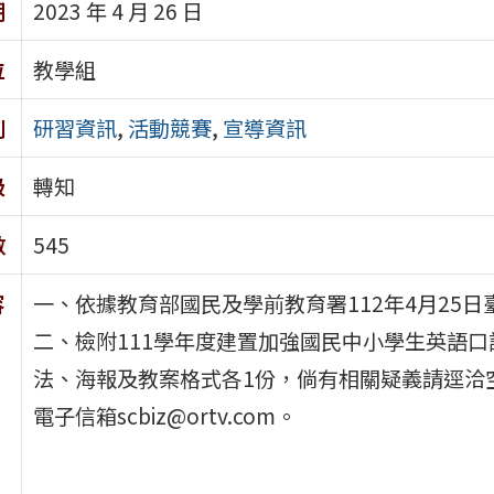
期
2023 年 4 月 26 日
位
教學組
別
研習資訊
,
活動競賽
,
宣導資訊
級
轉知
數
545
容
一、依據教育部國民及學前教育署112年4月25日臺
二、檢附111學年度建置加強國民中小學生英語
法、海報及教案格式各1份，倘有相關疑義請逕洽空中
電子信箱scbiz@ortv.com。