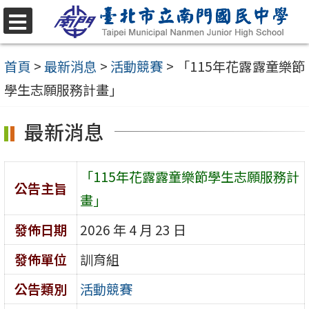
跳
至
選
單
主
首頁
>
最新消息
>
活動競賽
>
「115年花露露童樂節
要
學生志願服務計畫」
內
最新消息
容
區
「115年花露露童樂節學生志願服務計
公告主旨
畫」
發佈日期
2026 年 4 月 23 日
發佈單位
訓育組
公告類別
活動競賽