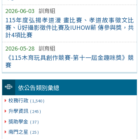
2026-06-03
訓育組
115年度弘揚孝道漫 畫比賽、孝道故事徵文比
賽、Ü好攝影徵件比賽及IUHOW薪 傳參與獎，共
計4項比賽
2026-05-28
訓育組
《115木育玩具創作競賽-第十一屆金趣咪獎》競
賽
依公告類別彙總
校務行政
( 1,540 )
升學資訊
( 245 )
獎助學金
( 37 )
南門之星
( 25 )