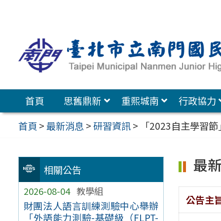
跳
至
主
要
內
容
首頁
思舊鼎新
重熙城南
行政協力
區
首頁
>
最新消息
>
研習資訊
>
「2023自主學習節
最
相關公告
2026-08-04
教學組
公告主
財團法人語言訓練測驗中心舉辦
「外語能力測驗-基礎級（FLPT-