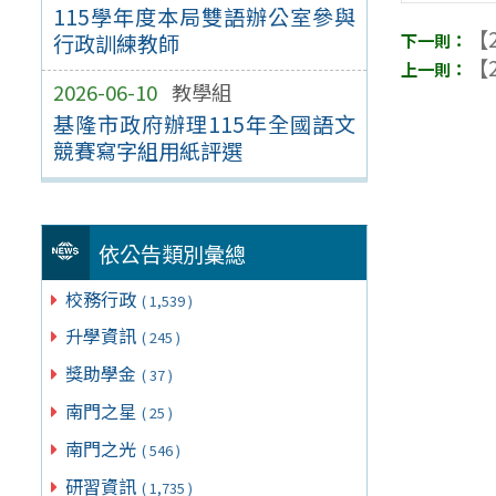
115學年度本局雙語辦公室參與
【2
行政訓練教師
【2
2026-06-10
教學組
基隆市政府辦理115年全國語文
競賽寫字組用紙評選
依公告類別彙總
校務行政
( 1,539 )
升學資訊
( 245 )
獎助學金
( 37 )
南門之星
( 25 )
南門之光
( 546 )
研習資訊
( 1,735 )