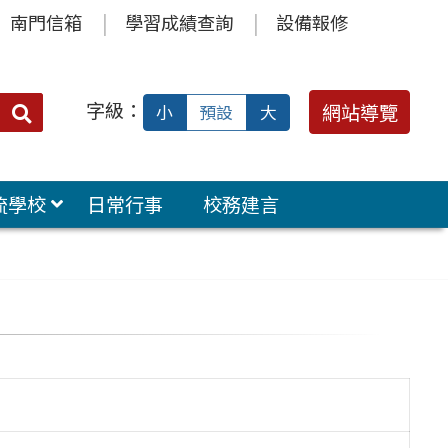
南門信箱
學習成績查詢
設備報修
字級：
送出
網站導覽
小
預設
大
搜
尋：
流學校
日常行事
校務建言