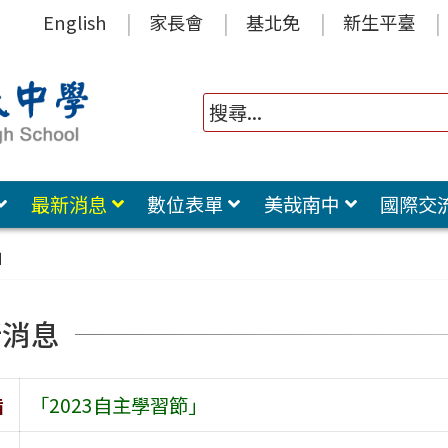
English
家長會
基北免
新生平臺
最新消息
數位表單
美哉南中
國際交
」
新消息
旨
「2023自主學習節」