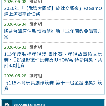
2026-06-08
訓育組
2026年「【武營大圖鑑】旋律交響夜」PaGamO
線上遊戲平台任務
2026-06-04
訓育組
順益台灣原住民 博物館推動「12年國教免購票方
案」
2026-06-03
訓育組
115年度弘揚孝道漫 畫比賽、孝道故事徵文比
賽、Ü好攝影徵件比賽及IUHOW薪 傳參與獎，共
計4項比賽
2026-05-28
訓育組
《115木育玩具創作競賽-第十一屆金趣咪獎》競
賽
依公告類別彙總