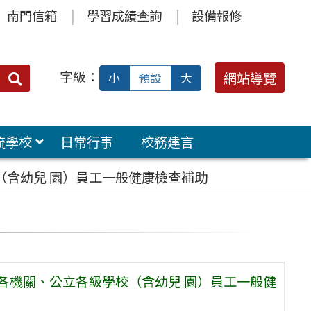
南門信箱
學習成績查詢
設備報修
字級：
送出
網站導覽
小
預設
大
搜
尋：
流學校
日常行事
校務建言
（含幼兒 園）員工一般健康檢查補助
各機關、公立各級學校（含幼兒 園）員工一般健