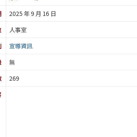
期
2025 年 9 月 16 日
位
人事室
別
宣導資訊
級
無
數
269
容