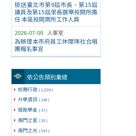
檢送臺北市第9屆市長、第15屆
議員及第15屆里長選舉投開所擔
任 本區投開票所工作人員
2026-07-09
人事室
為辦理本市府員工休閒隊社合唱
團報名事宜
依公告類別彙總
校務行政
( 1,539 )
升學資訊
( 245 )
獎助學金
( 37 )
南門之星
( 25 )
南門之光
( 547 )