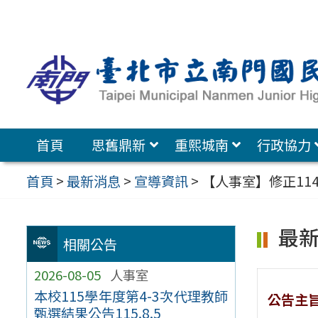
跳
至
主
要
內
容
首頁
思舊鼎新
重熙城南
行政協力
區
首頁
>
最新消息
>
宣導資訊
>
【人事室】修正1
最
相關公告
2026-08-05
人事室
本校115學年度第4-3次代理教師
公告主
甄選結果公告115.8.5