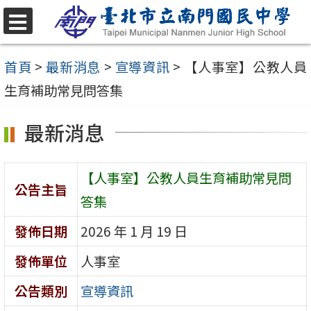
跳
至
選
單
主
首頁
>
最新消息
>
宣導資訊
>
【人事室】公教人員
要
生育補助常見問答集
內
最新消息
容
區
【人事室】公教人員生育補助常見問
公告主旨
答集
發佈日期
2026 年 1 月 19 日
發佈單位
人事室
公告類別
宣導資訊