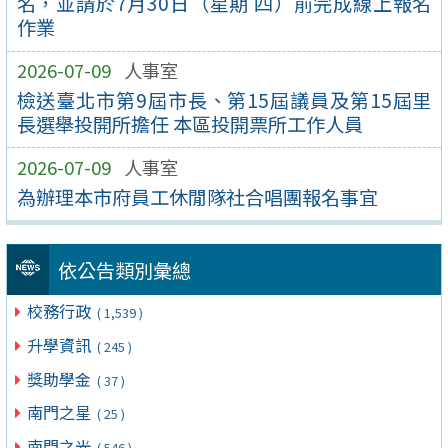
名，並請於7月30日（星期 四）前完成線上報名
作業
2026-07-09
人事室
檢送臺北市第9屆市長、第15屆議員及第15屆里
長選舉投開所擔任 本區投開票所工作人員
2026-07-09
人事室
為辦理本市府員工休閒隊社合唱團報名事宜
依公告類別彙總
校務行政
( 1,539 )
升學資訊
( 245 )
獎助學金
( 37 )
南門之星
( 25 )
南門之光
( 546 )