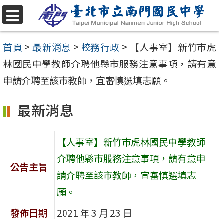
跳
至
選
單
主
首頁
>
最新消息
>
校務行政
>
【人事室】新竹市虎
要
林國民中學教師介聘他縣市服務注意事項，請有意
內
申請介聘至該市教師，宜審慎選填志願。
容
最新消息
區
【人事室】新竹市虎林國民中學教師
介聘他縣市服務注意事項，請有意申
公告主旨
請介聘至該市教師，宜審慎選填志
願。
發佈日期
2021 年 3 月 23 日