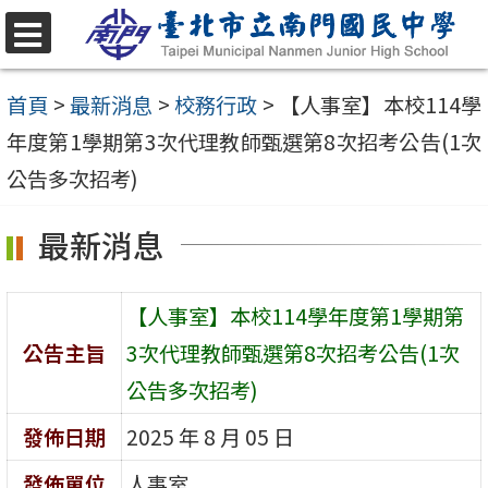
跳
至
選
單
主
首頁
>
最新消息
>
校務行政
>
【人事室】本校114學
要
年度第1學期第3次代理教師甄選第8次招考公告(1次
內
公告多次招考)
容
最新消息
區
【人事室】本校114學年度第1學期第
公告主旨
3次代理教師甄選第8次招考公告(1次
公告多次招考)
發佈日期
2025 年 8 月 05 日
發佈單位
人事室