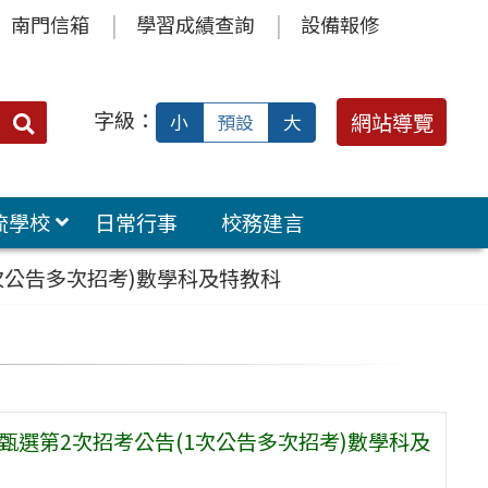
南門信箱
學習成績查詢
設備報修
字級：
送出
網站導覽
小
預設
大
搜
尋：
流學校
日常行事
校務建言
次公告多次招考)數學科及特教科
甄選第2次招考公告(1次公告多次招考)數學科及