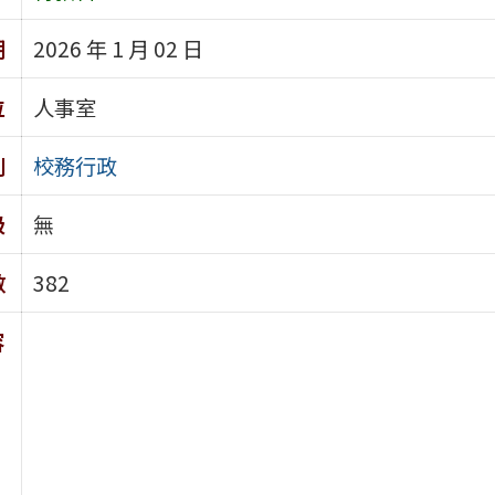
期
2026 年 1 月 02 日
位
人事室
別
校務行政
級
無
數
382
容