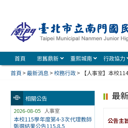
跳
至
主
要
內
容
首頁
思舊鼎新
重熙城南
行政協力
區
首頁
>
最新消息
>
校務行政
>
【人事室】本校11
最
相關公告
2026-08-05
人事室
本校115學年度第4-3次代理教師
公告主
甄選結果公告115.8.5