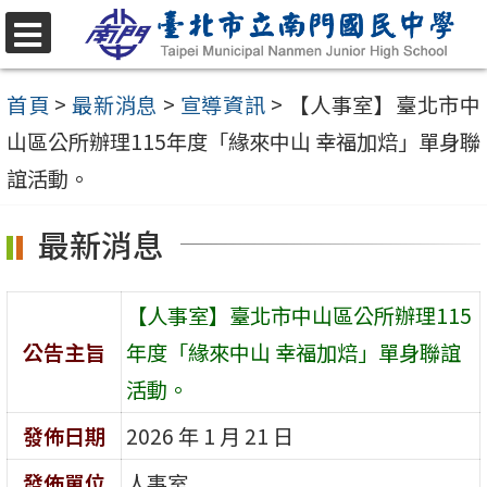
跳
至
選
單
主
首頁
>
最新消息
>
宣導資訊
>
【人事室】臺北市中
要
山區公所辦理115年度「緣來中山 幸福加焙」單身聯
內
誼活動。
容
最新消息
區
【人事室】臺北市中山區公所辦理115
公告主旨
年度「緣來中山 幸福加焙」單身聯誼
活動。
發佈日期
2026 年 1 月 21 日
發佈單位
人事室