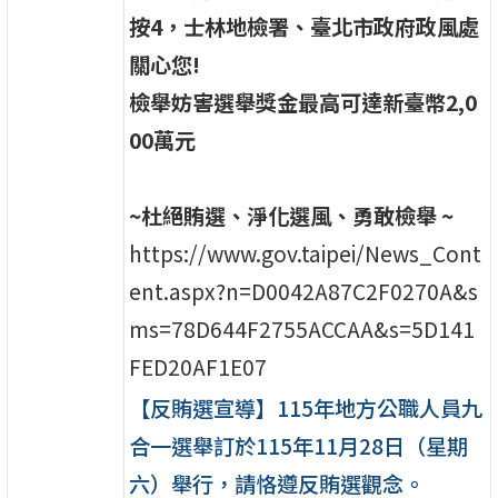
按
4
，士林地檢署、臺北市政府政風處
關心您
!
檢舉妨害選舉獎金最高可達新臺幣
2,0
00
萬元
~
杜絕賄選、淨化選風、勇敢檢舉 ~
https://www.gov.taipei/News_Cont
ent.aspx?n=D0042A87C2F0270A&s
ms=78D644F2755ACCAA&s=5D141
FED20AF1E07
【反賄選宣導】115年地方公職人員九
合一選舉訂於115年11月28日（星期
六）舉行，請恪遵反賄選觀念。