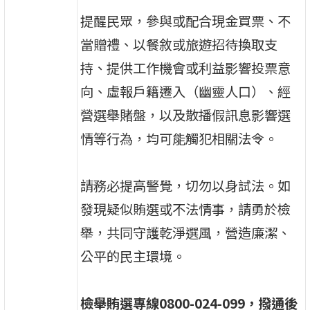
提醒民眾，參與或配合現金買票、不
當贈禮、以餐敘或旅遊招待換取支
持、提供工作機會或利益影響投票意
向、虛報戶籍遷入（幽靈人口）、經
營選舉賭盤，以及散播假訊息影響選
情等行為，均可能觸犯相關法令。
請務必提高警覺，切勿以身試法。如
發現疑似賄選或不法情事，請勇於檢
舉，共同守護乾淨選風，營造廉潔、
公平的民主環境。
檢舉賄選專線
0800-024-099
，撥通後