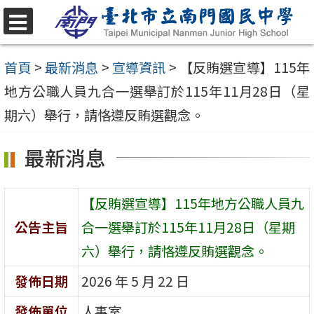
跳
至
選
單
主
首頁
>
最新消息
>
宣導資訊
>
【反賄選宣導】115年
要
地方公職人員九合一選舉訂於115年11月28日（星
內
期六）舉行，請恪遵反賄選觀念。
容
最新消息
區
【反賄選宣導】115年地方公職人員九
公告主旨
合一選舉訂於115年11月28日（星期
六）舉行，請恪遵反賄選觀念。
發佈日期
2026 年 5 月 22 日
發佈單位
人事室