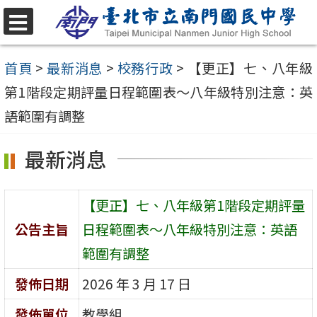
跳
至
選
單
主
首頁
>
最新消息
>
校務行政
>
【更正】七、八年級
要
第1階段定期評量日程範圍表～八年級特別注意：英
內
語範圍有調整
容
最新消息
區
【更正】七、八年級第1階段定期評量
公告主旨
日程範圍表～八年級特別注意：英語
範圍有調整
發佈日期
2026 年 3 月 17 日
發佈單位
教學組