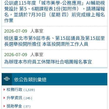
公訓處115年度「城市美學-公務應用」AI輔助視
覺設計 第5、6期課程表1份(如附件），請踴躍報
名，並請於7月30日（星期 四）前完成線上報名
作業
2026-07-09
人事室
檢送臺北市第9屆市長、第15屆議員及第15屆里
長選舉投開所擔任 本區投開票所工作人員
2026-07-09
人事室
為辦理本市府員工休閒隊社合唱團報名事宜
依公告類別彙總
校務行政
( 1,539 )
升學資訊
( 245 )
獎助學金
( 37 )