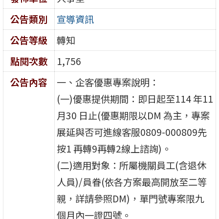
公告類別
宣導資訊
公告等級
轉知
點閱次數
1,756
公告內容
一、企客優惠專案說明：
(一)優惠提供期間：即日起至114 年11
月30 日止(優惠期限以DM 為主，專案
展延與否可進線客服0809-000809先
按1 再轉9再轉2線上諮詢)。
(二)適用對象：所屬機關員工(含退休
人員)/員眷(依各方案最高開放至二等
親，詳請參照DM)，單門號專案限九
個月內一證四號。