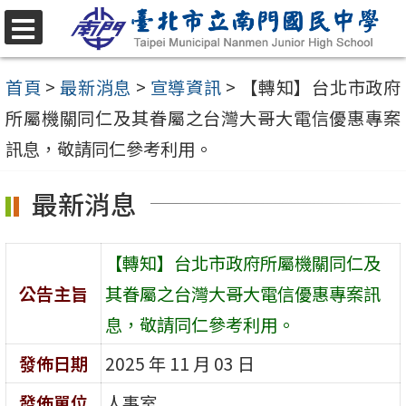
跳
至
選
單
主
首頁
>
最新消息
>
宣導資訊
>
【轉知】台北市政府
要
所屬機關同仁及其眷屬之台灣大哥大電信優惠專案
內
訊息，敬請同仁參考利用。
容
最新消息
區
【轉知】台北市政府所屬機關同仁及
公告主旨
其眷屬之台灣大哥大電信優惠專案訊
息，敬請同仁參考利用。
發佈日期
2025 年 11 月 03 日
發佈單位
人事室