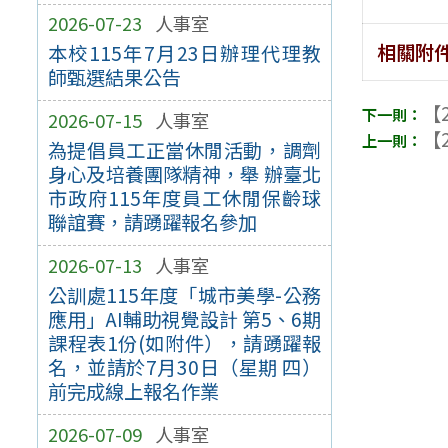
2026-07-23
人事室
相關附
本校115年7月23日辦理代理教
師甄選結果公告
【2
2026-07-15
人事室
【2
為提倡員工正當休閒活動，調劑
身心及培養團隊精神，舉 辦臺北
市政府115年度員工休閒保齡球
聯誼賽，請踴躍報名參加
2026-07-13
人事室
公訓處115年度「城市美學-公務
應用」AI輔助視覺設計 第5、6期
課程表1份(如附件），請踴躍報
名，並請於7月30日（星期 四）
前完成線上報名作業
2026-07-09
人事室