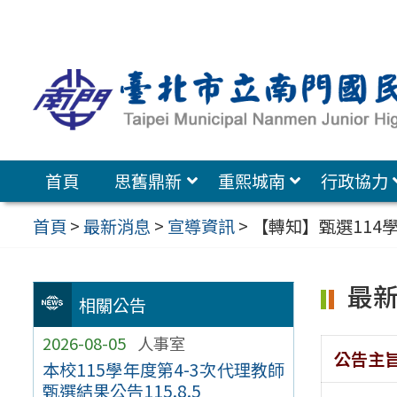
跳
至
主
要
內
容
首頁
思舊鼎新
重熙城南
行政協力
區
首頁
>
最新消息
>
宣導資訊
>
【轉知】甄選11
最
相關公告
2026-08-05
人事室
公告主
本校115學年度第4-3次代理教師
甄選結果公告115.8.5