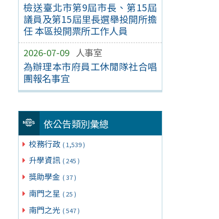
檢送臺北市第9屆市長、第15屆
議員及第15屆里長選舉投開所擔
任 本區投開票所工作人員
2026-07-09
人事室
為辦理本市府員工休閒隊社合唱
團報名事宜
依公告類別彙總
校務行政
( 1,539 )
升學資訊
( 245 )
獎助學金
( 37 )
南門之星
( 25 )
南門之光
( 547 )