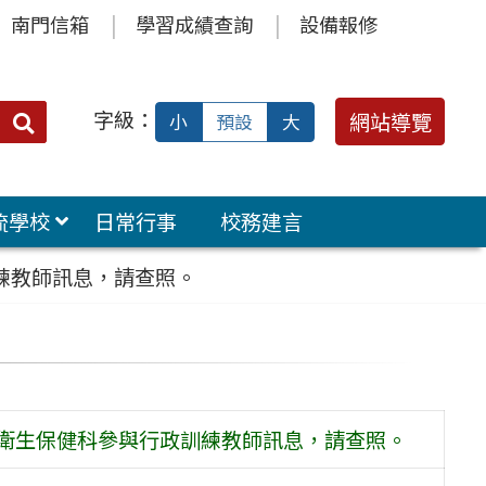
南門信箱
學習成績查詢
設備報修
字級：
送出
網站導覽
小
預設
大
搜
尋：
流學校
日常行事
校務建言
練教師訊息，請查照。
及衛生保健科參與行政訓練教師訊息，請查照。