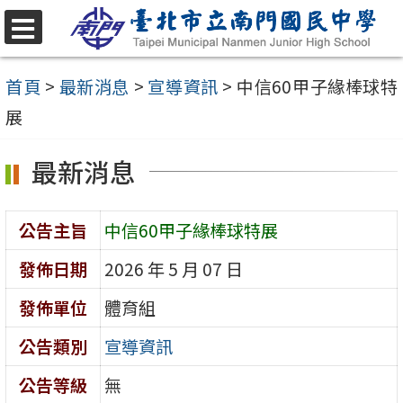
跳
至
選
單
主
首頁
>
最新消息
>
宣導資訊
>
中信60甲子緣棒球特
要
展
內
最新消息
容
區
公告主旨
中信60甲子緣棒球特展
發佈日期
2026 年 5 月 07 日
發佈單位
體育組
公告類別
宣導資訊
公告等級
無