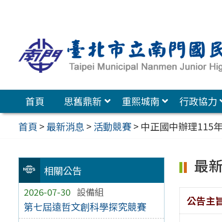
跳
至
主
要
內
容
首頁
思舊鼎新
重熙城南
行政協力
區
首頁
>
最新消息
>
活動競賽
>
中正國中辦理115
最
相關公告
2026-07-30
設備組
公告主
第七屆遠哲文創科學探究競賽