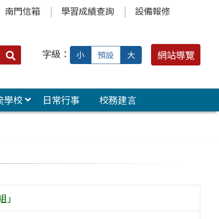
南門信箱
學習成績查詢
設備報修
字級：
送出
網站導覽
小
預設
大
搜
尋：
流學校
日常行事
校務建言
組」