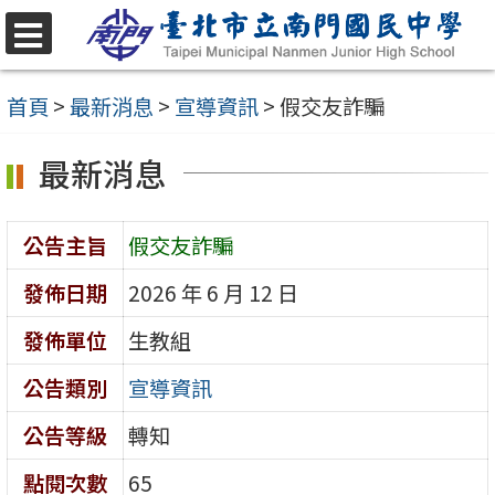
跳
至
選
單
主
首頁
>
最新消息
>
宣導資訊
>
假交友詐騙
要
最新消息
內
容
區
公告主旨
假交友詐騙
發佈日期
2026 年 6 月 12 日
發佈單位
生教組
公告類別
宣導資訊
公告等級
轉知
點閱次數
65