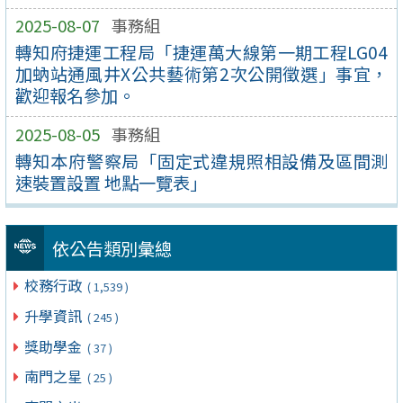
2025-08-07
事務組
轉知府捷運工程局「捷運萬大線第一期工程LG04
加蚋站通風井X公共藝術第2次公開徵選」事宜，
歡迎報名參加。
2025-08-05
事務組
轉知本府警察局「固定式違規照相設備及區間測
速裝置設置 地點一覽表」
依公告類別彙總
校務行政
( 1,539 )
升學資訊
( 245 )
獎助學金
( 37 )
南門之星
( 25 )