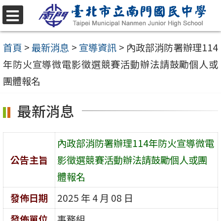
跳
至
選
單
主
首頁
>
最新消息
>
宣導資訊
>
內政部消防署辦理114
要
年防火宣導微電影徵選競賽活動辦法請鼓勵個人或
內
團體報名
容
最新消息
區
內政部消防署辦理114年防火宣導微電
公告主旨
影徵選競賽活動辦法請鼓勵個人或團
體報名
發佈日期
2025 年 4 月 08 日
發佈單位
事務組