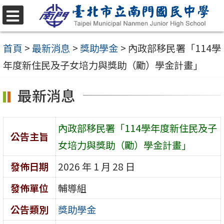
跳
至
選
單
主
首頁
>
最新消息
>
獎助學金
>
內政部移民署「114學
要
年度新住民及子女培力與獎助（勵）學金計畫」
內
最新消息
容
區
內政部移民署「114學年度新住民及子
公告主旨
女培力與獎助（勵）學金計畫」
發佈日期
2026 年 1 月 28 日
發佈單位
輔導組
公告類別
獎助學金