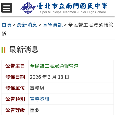
跳
至
選
單
主
首頁
>
最新消息
>
宣導資訊
>
全民督工民眾通報管
要
道
內
最新消息
容
區
公告主旨
全民督工民眾通報管道
發佈日期
2026 年 3 月 13 日
發佈單位
事務組
公告類別
宣導資訊
公告等級
重要