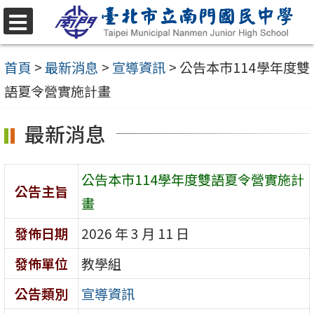
跳
至
選
單
主
首頁
>
最新消息
>
宣導資訊
>
公告本市114學年度雙
要
語夏令營實施計畫
內
最新消息
容
區
公告本市114學年度雙語夏令營實施計
公告主旨
畫
發佈日期
2026 年 3 月 11 日
發佈單位
教學組
公告類別
宣導資訊