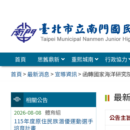
跳
至
主
要
內
容
首頁
思舊鼎新
重熙城南
行政協力
區
首頁
>
最新消息
>
宣導資訊
>
函轉國家海洋研究
最
相關公告
2026-08-08
體育組
公告主
115年度原住民族潛優運動選手
培育計畫