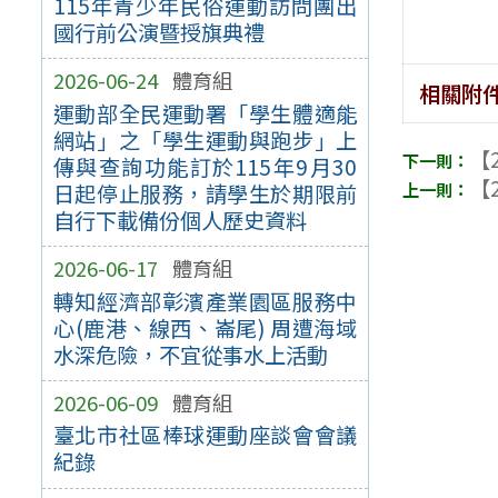
115年青少年民俗運動訪問團出
國行前公演暨授旗典禮
2026-06-24
體育組
相關附
運動部全民運動署「學生體適能
網站」之「學生運動與跑步」上
【2
傳與查詢功能訂於115年9月30
【2
日起停止服務，請學生於期限前
自行下載備份個人歷史資料
2026-06-17
體育組
轉知經濟部彰濱產業園區服務中
心(鹿港、線西、崙尾) 周遭海域
水深危險，不宜從事水上活動
2026-06-09
體育組
臺北市社區棒球運動座談會會議
紀錄