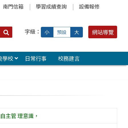
南門信箱
學習成績查詢
設備報修
字級：
送出
網站導覽
小
預設
大
搜
尋：
流學校
日常行事
校務建言
自主管 理意識，