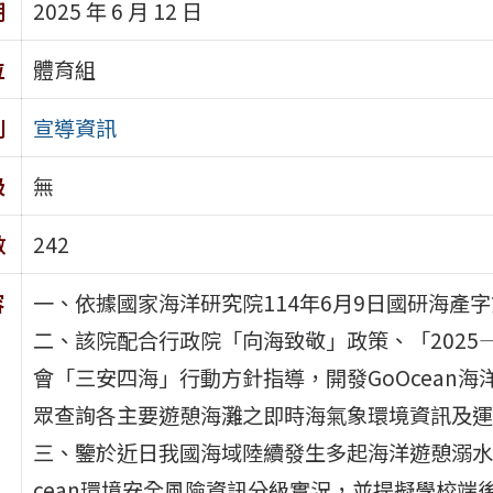
期
2025 年 6 月 12 日
位
體育組
別
宣導資訊
級
無
數
242
容
一、依據國家海洋研究院114年6月9日國研海產字第1
二、該院配合行政院「向海致敬」政策、「2025
會「三安四海」行動方針指導，開發GoOcean
眾查詢各主要遊憩海灘之即時海氣象環境資訊及運
三、鑒於近日我國海域陸續發生多起海洋遊憩溺水
cean環境安全風險資訊分級實況，並提擬學校端