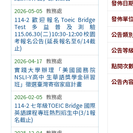
發佈日
2026-05-05
教務處
發佈單
114-2 歡迎報名Toeic Bridge
Test多益普及測驗
115.06.30(二)10:30-12:00校園
公告類
考報名公告(延長報名至6/14截
止)
公告等
2026-04-17
教務處
點閱次
實踐大學辦理「美國國務院
NSLI-Y高中 生華語獎學金研習
公告內
班」徵選臺灣寄宿家庭計畫
2026-02-05
教務處
114-2 七年級TOEIC Bridge 國際
英語課程專班熱烈招生中(3/1報
名截止)
2025-12-04
教務處