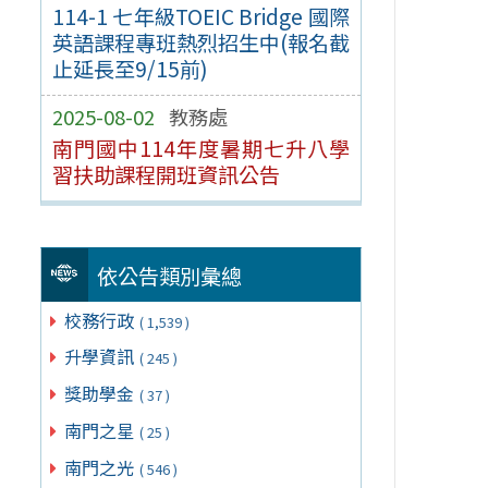
114-1 七年級TOEIC Bridge 國際
英語課程專班熱烈招生中(報名截
止延長至9/15前)
2025-08-02
教務處
南門國中114年度暑期七升八學
習扶助課程開班資訊公告
依公告類別彙總
校務行政
( 1,539 )
升學資訊
( 245 )
獎助學金
( 37 )
南門之星
( 25 )
南門之光
( 546 )