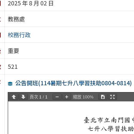
期
2025 年 8 月 02 日
位
教務處
別
校務行政
級
重要
數
521
容
公告開班(114暑期七升八學習扶助0804-0814)
頁次
1
/
1
縮放
100%