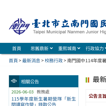
跳
至
主
要
內
容
首頁
思舊鼎新
重熙城南
行政協力
區
首頁
>
最新消息
>
校務行政
>
南門國中114年度
最
相關公告
2026-06-03
教務處
公告主
115學年度新生暑期營隊「新生
閱讀寫作營」錄取公告