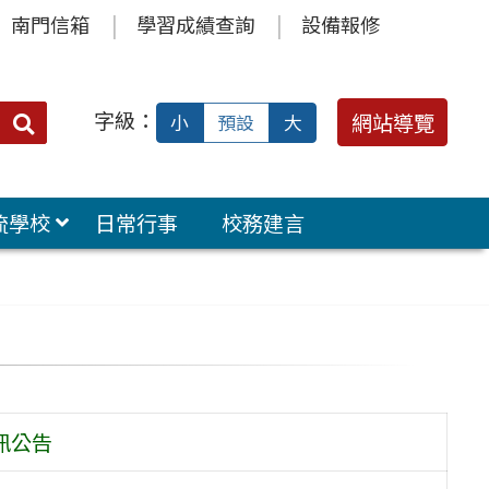
南門信箱
學習成績查詢
設備報修
字級：
送出
網站導覽
小
預設
大
搜
尋：
流學校
日常行事
校務建言
訊公告