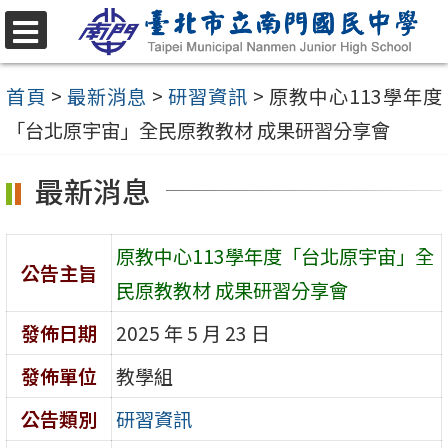
跳
至
選
單
主
首頁
>
最新消息
>
研習資訊
>
原教中心113學年度
要
「台北原宇宙」全民原教教材 成果研習分享會
內
最新消息
容
區
原教中心113學年度「台北原宇宙」全
公告主旨
民原教教材 成果研習分享會
發佈日期
2025 年 5 月 23 日
發佈單位
教學組
公告類別
研習資訊