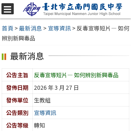
跳
至
選
單
主
首頁
>
最新消息
>
宣導資訊
>
反毒宣導短片— 如何
要
辨別新興毒品
內
最新消息
容
區
公告主旨
反毒宣導短片— 如何辨別新興毒品
發佈日期
2026 年 3 月 27 日
發佈單位
生教組
公告類別
宣導資訊
公告等級
轉知