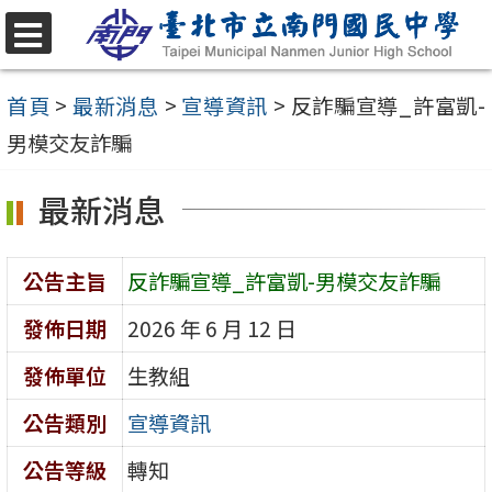
跳
至
選
單
主
首頁
>
最新消息
>
宣導資訊
>
反詐騙宣導_許富凱-
要
男模交友詐騙
內
最新消息
容
區
公告主旨
反詐騙宣導_許富凱-男模交友詐騙
發佈日期
2026 年 6 月 12 日
發佈單位
生教組
公告類別
宣導資訊
公告等級
轉知