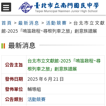
跳
至
選
單
主
首頁
>
最新消息
>
活動競賽
>
台北市立文獻
要
館-2025「鳴笛啟程~尋根列車之旅」創意族譜展
內
最新消息
容
區
台北市立文獻館-2025「鳴笛啟程~尋
公告主旨
根列車之旅」創意族譜展
發佈日期
2025 年 6 月 21 日
發佈單位
輔導組
公告類別
活動競賽