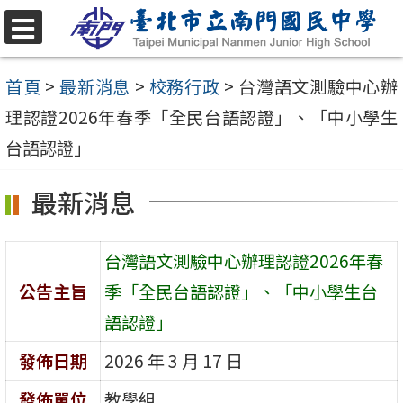
跳
至
選
單
主
首頁
>
最新消息
>
校務行政
>
台灣語文測驗中心辦
要
理認證2026年春季「全民台語認證」、「中小學生
內
台語認證」
容
最新消息
區
台灣語文測驗中心辦理認證2026年春
公告主旨
季「全民台語認證」、「中小學生台
語認證」
發佈日期
2026 年 3 月 17 日
發佈單位
教學組