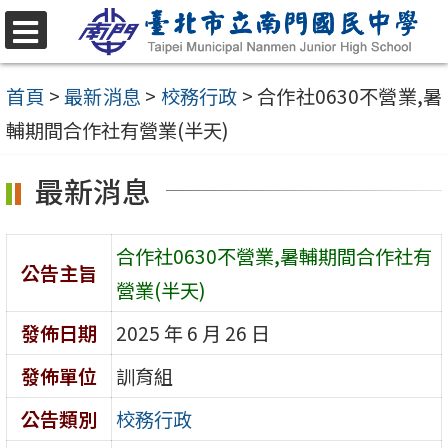
跳
至
選
單
主
首頁
>
最新消息
>
校務行政
>
合作社0630不營業,暑
要
輔期間合作社有營業(半天)
內
最新消息
容
區
合作社0630不營業,暑輔期間合作社有
公告主旨
營業(半天)
發佈日期
2025 年 6 月 26 日
發佈單位
訓育組
公告類別
校務行政