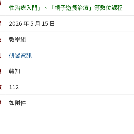
旨
性治療入門」、「親子遊戲治療」等數位課程
期
2026 年 5 月 15 日
位
教學組
別
研習資訊
級
轉知
數
112
容
如附件