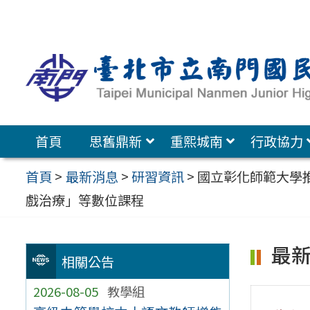
跳
至
主
要
內
容
首頁
思舊鼎新
重熙城南
行政協力
區
首頁
>
最新消息
>
研習資訊
>
國立彰化師範大學推
戲治療」等數位課程
最
相關公告
2026-08-05
教學組