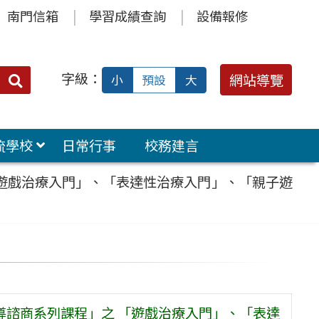
南門信箱
學習成績查詢
設備報修
字級：
送出
網站導覽
小
預設
大
搜
尋：
流學校
日常行事
校務建言
「遊戲治療入門」、「表達性治療入門」、「親子遊
輔導諮商系列課程」之 「遊戲治療入門」、「表達