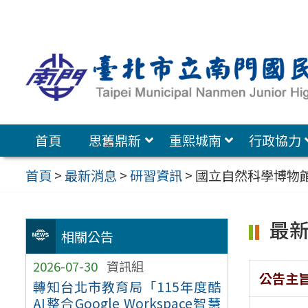
跳
至
主
要
內
容
首頁
思舊鼎新
重熙城南
行政協力
區
首頁
>
最新消息
>
研習資訊
>
國立自然科學博物館
最
相關公告
2026-07-30
資訊組
公告主
轉知台北市教育局「115年度酷
AI整合Google Workspace智慧