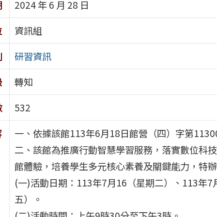
期
2024 年 6 月 28 日
位
資訊組
別
研習資訊
級
轉知
數
532
容
一、依據該館113年6月18日館營（四）字第1130
二、該館為推廣行動智慧學習服務，落實數位科技
館體驗，培養學生多元核心素養及關鍵能力，特辦
(一)活動日期：113年7月16（星期二）、113年
五）。
(二)活動時間：上午9時30分至下午3時。