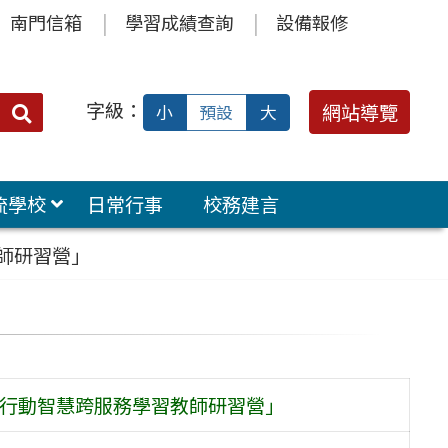
南門信箱
學習成績查詢
設備報修
字級：
送出
網站導覽
小
預設
大
搜
尋：
流學校
日常行事
校務建言
教師研習營」
「行動智慧跨服務學習教師研習營」