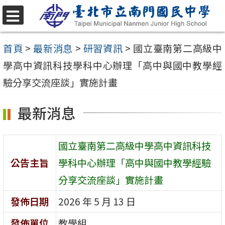
跳
至
選
單
主
首頁
>
最新消息
>
研習資訊
>
國立臺南第二高級中
要
學高中資訊科技學科中心辦理「高中與國中教學經
內
驗分享交流座談」實施計畫
容
最新消息
區
國立臺南第二高級中學高中資訊科技
公告主旨
學科中心辦理「高中與國中教學經驗
分享交流座談」實施計畫
發佈日期
2026 年 5 月 13 日
發佈單位
教學組