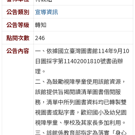
公告類別
宣導資訊
公告等級
轉知
點閱次數
246
公告內容
一、依據國立臺灣圖書館114年9月10
日圖採字第11402001810號書函辦
理。
二、為鼓勵視障學童使用該館資源，
該館提供旨揭閱讀清單圖書借閱服
務，清單中所列圖書資料均已轉製雙
視圖書或點字書，歡迎國小及幼兒園
視障學童、學校及其家長多加利用。
三、該館係教育部指定為落實「身心