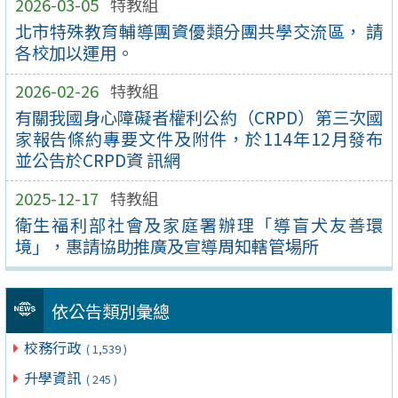
2026-03-05
特教組
北市特殊教育輔導團資優類分團共學交流區， 請
各校加以運用。
2026-02-26
特教組
有關我國身心障礙者權利公約（CRPD）第三次國
家報告條約專要文件及附件，於114年12月發布
並公告於CRPD資 訊網
2025-12-17
特教組
衛生福利部社會及家庭署辦理「導盲犬友善環
境」，惠請協助推廣及宣導周知轄管場所
依公告類別彙總
校務行政
( 1,539 )
升學資訊
( 245 )