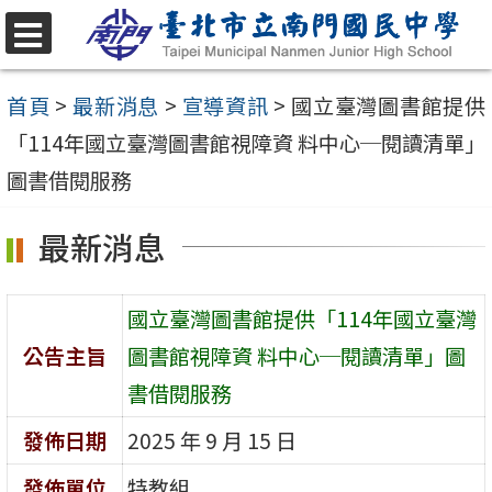
跳
至
選
單
主
首頁
>
最新消息
>
宣導資訊
>
國立臺灣圖書館提供
要
「114年國立臺灣圖書館視障資 料中心─閱讀清單」
內
圖書借閱服務
容
最新消息
區
國立臺灣圖書館提供「114年國立臺灣
公告主旨
圖書館視障資 料中心─閱讀清單」圖
書借閱服務
發佈日期
2025 年 9 月 15 日
發佈單位
特教組