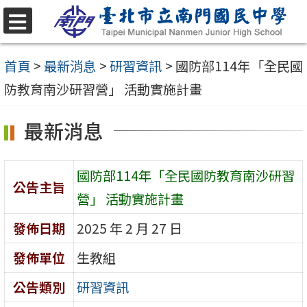
跳
至
選
單
主
首頁
>
最新消息
>
研習資訊
>
國防部114年「全民國
要
防教育南沙研習營」 活動實施計畫
內
最新消息
容
區
國防部114年「全民國防教育南沙研習
公告主旨
營」 活動實施計畫
發佈日期
2025 年 2 月 27 日
發佈單位
生教組
公告類別
研習資訊