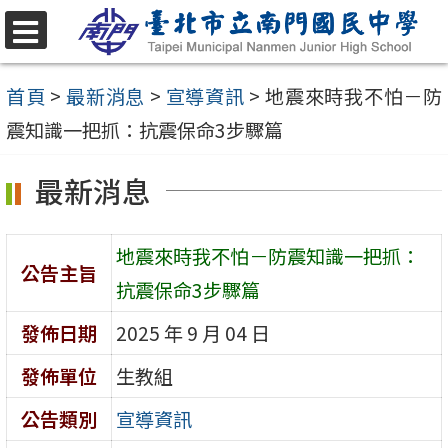
跳
至
選
單
主
首頁
>
最新消息
>
宣導資訊
>
地震來時我不怕－防
要
震知識一把抓：抗震保命3步驟篇
內
最新消息
容
區
地震來時我不怕－防震知識一把抓：
公告主旨
抗震保命3步驟篇
發佈日期
2025 年 9 月 04 日
發佈單位
生教組
公告類別
宣導資訊