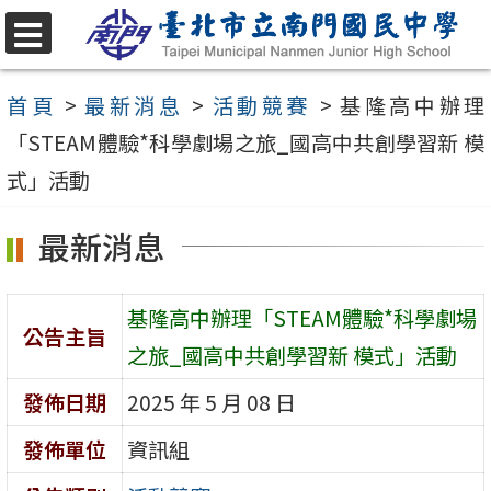
跳
至
選
單
主
首頁
>
最新消息
>
活動競賽
>
基隆高中辦理
要
「STEAM體驗*科學劇場之旅_國高中共創學習新 模
內
式」活動
容
最新消息
區
基隆高中辦理「STEAM體驗*科學劇場
公告主旨
之旅_國高中共創學習新 模式」活動
發佈日期
2025 年 5 月 08 日
發佈單位
資訊組