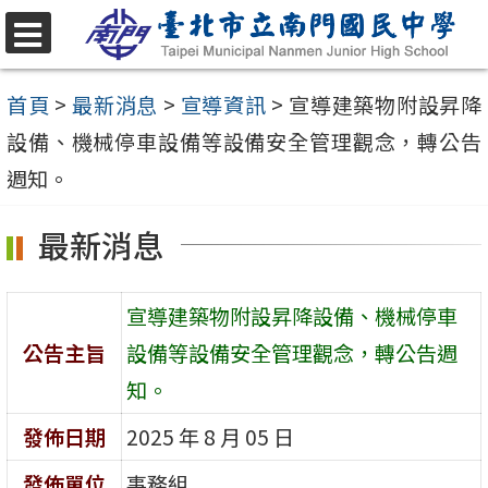
跳
至
選
單
主
首頁
>
最新消息
>
宣導資訊
>
宣導建築物附設昇降
要
設備、機械停車設備等設備安全管理觀念，轉公告
內
週知。
容
最新消息
區
宣導建築物附設昇降設備、機械停車
公告主旨
設備等設備安全管理觀念，轉公告週
知。
發佈日期
2025 年 8 月 05 日
發佈單位
事務組