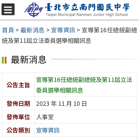
跳
至
選
單
主
首頁
>
最新消息
>
宣導資訊
>
宣導第16任總統副總
要
統及第11屆立法委員選舉相關訊息
內
最新消息
容
區
宣導第16任總統副總統及第11屆立法
公告主旨
委員選舉相關訊息
發佈日期
2023 年 11 月 10 日
發佈單位
人事室
公告類別
宣導資訊