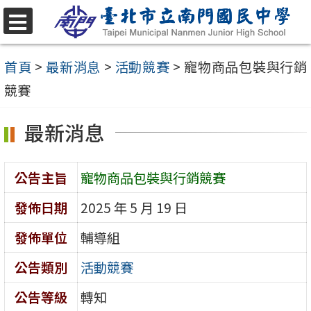
跳
至
選
單
主
首頁
>
最新消息
>
活動競賽
>
寵物商品包裝與行銷
要
競賽
內
最新消息
容
區
公告主旨
寵物商品包裝與行銷競賽
發佈日期
2025 年 5 月 19 日
發佈單位
輔導組
公告類別
活動競賽
公告等級
轉知